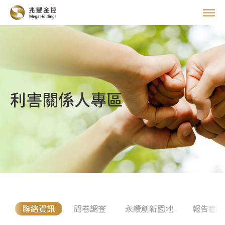
中
EN
永續經營
董事長的話
責任治理
永續重點績效
公司治理
環境永續
利害關係人專區
永續治理架構
誠信經營
環境永續管理
永續金融
願景與策略
風險管理
綠色營運亮點成果
永續金融管理
客戶承諾
法令遵循
綠色採購
責任投融資
普惠金融
員工關懷
打擊犯罪
供應商管理
綠色與轉型金融
客戶關係
多元徵才
社會共榮
稅務治理
相關政策及證書
氣候與自然風險管理
資訊安全
人才發展
社會共榮策略主軸
利害關係人
通
聯絡資訊
問卷調查
永續創新園地
報告書下
數位創新
薪酬福利
社會共榮亮點成果
重大主題分析