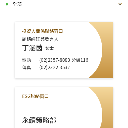
相關證書
職業健康與安全
利害關係人溝通
人權保障
聯絡資訊
相關證書
投資人關係聯絡窗口
問卷調查
副總經理兼發言人
永續創新園地
丁涵茵
女士
報告書下載
電話
(02)2357-8888
分機
116
傳真
(02)2322-3537
新聞中心
最新消息
ESG聯絡窗口
影音專區
永續策略部